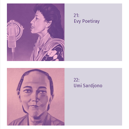
21:
Evy Poetiray
22:
Umi Sardjono